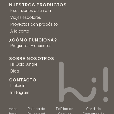
NUESTROS PRODUCTOS
Excursiones de un día
Correo *
Viajes escolares
Proyectos con propósito
A la carta
Número de teléfono
¿CÓMO FUNCIONA?
Preguntas Frecuentes
Mensaje *
SOBRE NOSOTROS
Hi! Ocio Jungle
Blog
CONTACTO
Linkedin
Instagram
Acepto los Términos y condiciones
Aviso
Política de
Política de
Cond. de
legal
Privacidad
Cookies
Contratación