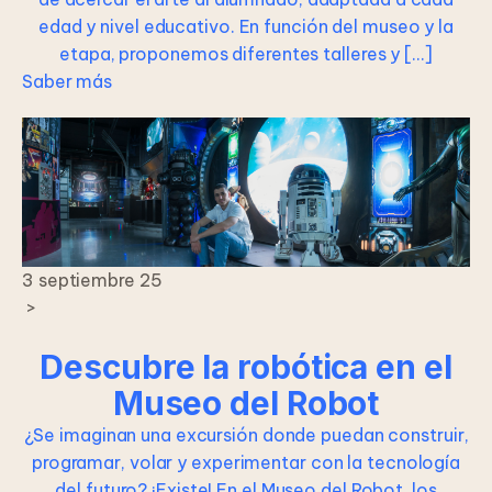
edad y nivel educativo. En función del museo y la
etapa, proponemos diferentes talleres y […]
Saber más
3 septiembre 25
>
Descubre la robótica en el
Museo del Robot
¿Se imaginan una excursión donde puedan construir,
programar, volar y experimentar con la tecnología
del futuro? ¡Existe! En el Museo del Robot, los