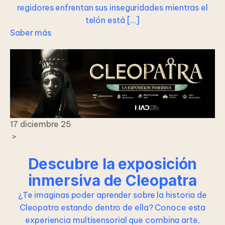
regidores enfrentan sus inseguridades mientras el
telón está […]
Saber más
17 diciembre 25
>
Descubre la exposición
inmersiva de Cleopatra
¿Te imaginas poder aprender sobre la historia de
Cleopatra estando dentro de ella? Conoce esta
experiencia multisensorial que combina arte,