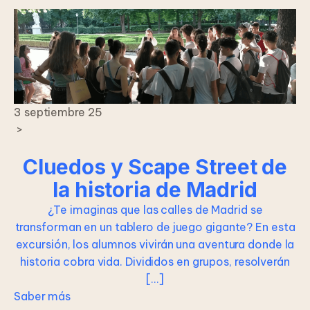
3 septiembre 25
>
Cluedos y Scape Street de
la historia de Madrid
¿Te imaginas que las calles de Madrid se
transforman en un tablero de juego gigante? En esta
excursión, los alumnos vivirán una aventura donde la
historia cobra vida. Divididos en grupos, resolverán
[…]
Saber más