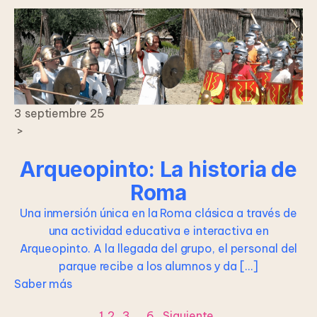
3 septiembre 25
>
Arqueopinto: La historia de
Roma
Una inmersión única en la Roma clásica a través de
una actividad educativa e interactiva en
Arqueopinto. A la llegada del grupo, el personal del
parque recibe a los alumnos y da […]
Saber más
1
2
3
…
6
Siguiente