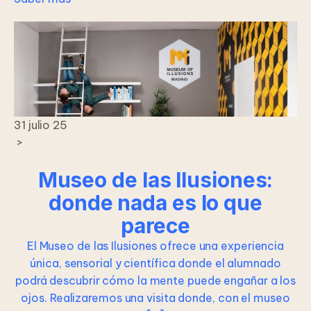
31 julio 25
>
Museo de las Ilusiones:
donde nada es lo que
parece
El Museo de las Ilusiones ofrece una experiencia
única, sensorial y científica donde el alumnado
podrá descubrir cómo la mente puede engañar a los
ojos. Realizaremos una visita donde, con el museo