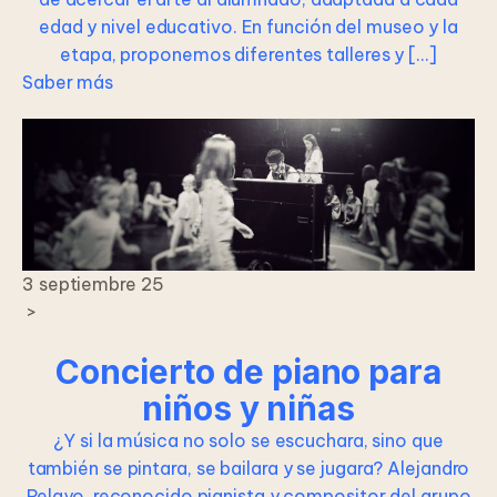
edad y nivel educativo. En función del museo y la
etapa, proponemos diferentes talleres y […]
Saber más
3 septiembre 25
>
Concierto de piano para
niños y niñas
¿Y si la música no solo se escuchara, sino que
también se pintara, se bailara y se jugara? Alejandro
Pelayo, reconocido pianista y compositor del grupo