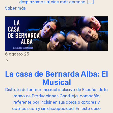
desplazamos al cine más cercano, […]
Saber más
6 agosto 25
>
La casa de Bernarda Alba: El
Musical
Disfruta del primer musical inclusivo de España, de la
mano de Producciones Candileja, compañía
referente por incluir en sus obras a actores y
actrices con y sin discapacidad. En este caso