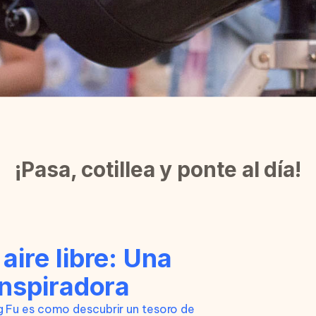
¡Pasa, cotillea y ponte al día!
ire libre: Una
inspiradora
g Fu es como descubrir un tesoro de