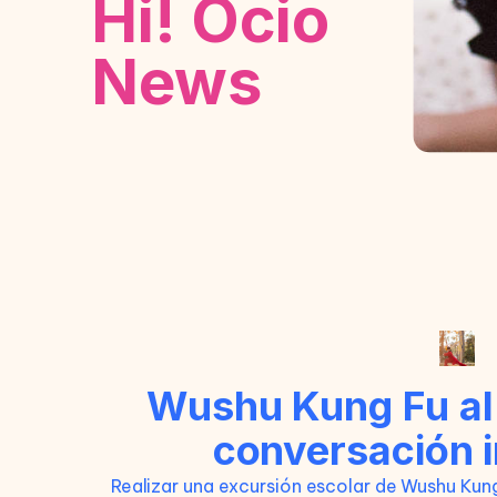
Hi! Ocio
News
Wushu Kung Fu al a
conversación 
Realizar una excursión escolar de Wushu Kun