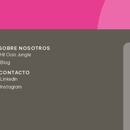
Correo *
SOBRE NOSOTROS
Hi! Ocio Jungle
Blog
Número de teléfono
CONTACTO
Linkedin
Instagram