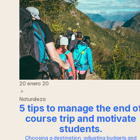
20 enero 20
>
Naturaleza
5 tips to manage the end o
course trip and motivate
students.
Choosing a destination, adjusting budgets and