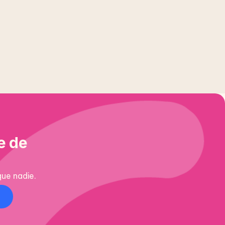
e de
que nadie.