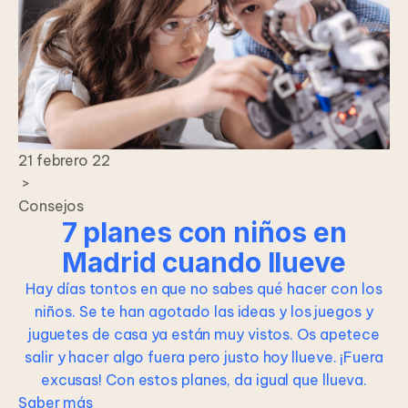
21 febrero 22
>
Consejos
7 planes con niños en
Madrid cuando llueve
Hay días tontos en que no sabes qué hacer con los
niños. Se te han agotado las ideas y los juegos y
juguetes de casa ya están muy vistos. Os apetece
salir y hacer algo fuera pero justo hoy llueve. ¡Fuera
excusas! Con estos planes, da igual que llueva.
Saber más