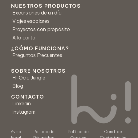
NUESTROS PRODUCTOS
Excursiones de un día
Correo *
Viajes escolares
Proyectos con propósito
A la carta
Número de teléfono
¿CÓMO FUNCIONA?
Preguntas Frecuentes
Mensaje *
SOBRE NOSOTROS
Hi! Ocio Jungle
Blog
CONTACTO
Linkedin
Instagram
Acepto los Términos y condiciones
Aviso
Política de
Política de
Cond. de
legal
Privacidad
Cookies
Contratación