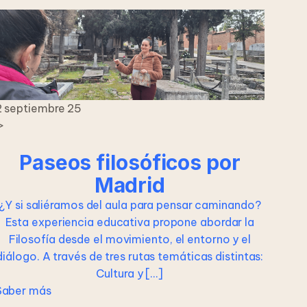
2 septiembre 25
>
Paseos filosóficos por
Madrid
¿Y si saliéramos del aula para pensar caminando?
Esta experiencia educativa propone abordar la
Filosofía desde el movimiento, el entorno y el
diálogo. A través de tres rutas temáticas distintas:
Cultura y […]
Saber más