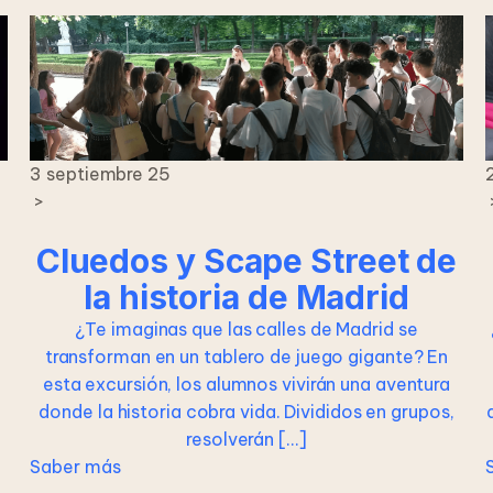
3 septiembre 25
>
Cluedos y Scape Street de
la historia de Madrid
¿Te imaginas que las calles de Madrid se
transforman en un tablero de juego gigante? En
esta excursión, los alumnos vivirán una aventura
donde la historia cobra vida. Divididos en grupos,
resolverán […]
Saber más