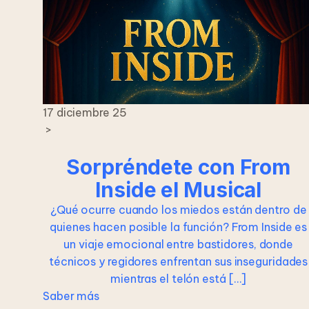
17 diciembre 25
>
Sorpréndete con From
Inside el Musical
¿Qué ocurre cuando los miedos están dentro de
quienes hacen posible la función? From Inside es
un viaje emocional entre bastidores, donde
técnicos y regidores enfrentan sus inseguridades
mientras el telón está […]
Saber más