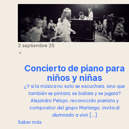
3 septiembre 25
>
Concierto de piano para
niños y niñas
¿Y si la música no solo se escuchara, sino que
también se pintara, se bailara y se jugara?
Alejandro Pelayo, reconocido pianista y
compositor del grupo Marlango, invita al
alumnado a vivir […]
Saber más