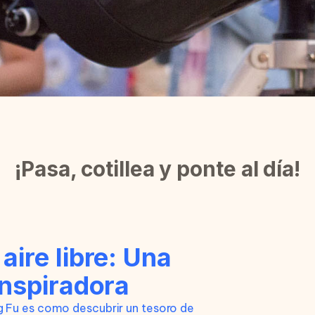
¡Pasa, cotillea y ponte al día!
ire libre: Una
inspiradora
g Fu es como descubrir un tesoro de