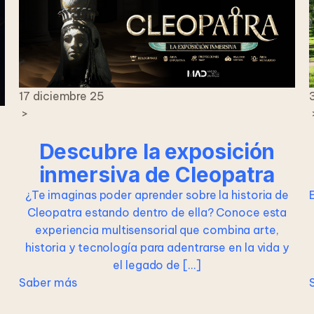
17 diciembre 25
>
Descubre la exposición
inmersiva de Cleopatra
¿Te imaginas poder aprender sobre la historia de
Cleopatra estando dentro de ella? Conoce esta
experiencia multisensorial que combina arte,
historia y tecnología para adentrarse en la vida y
el legado de […]
Saber más