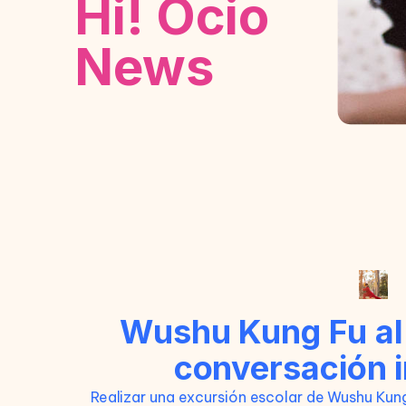
Hi! Ocio
News
Wushu Kung Fu al a
conversación 
Realizar una excursión escolar de Wushu Kun